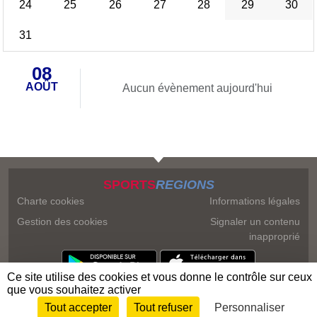
24
25
26
27
28
29
30
31
08
AOÛT
Aucun évènement aujourd'hui
SPORTS
REGIONS
Charte cookies
Informations légales
Gestion des cookies
Signaler un contenu
inapproprié
Ce site utilise des cookies et vous donne le contrôle sur ceux
que vous souhaitez activer
Tout accepter
Tout refuser
Personnaliser
Envie de participer ?
Connexion